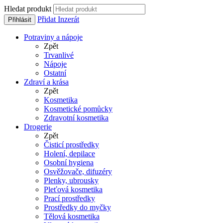
Hledat produkt
Přidat Inzerát
Přihlásit
Potraviny a nápoje
Zpět
Trvanlivé
Nápoje
Ostatní
Zdraví a krása
Zpět
Kosmetika
Kosmetické pomůcky
Zdravotní kosmetika
Drogerie
Zpět
Čisticí prostředky
Holení, depilace
Osobní hygiena
Osvěžovače, difuzéry
Plenky, ubrousky
Pleťová kosmetika
Prací prostředky
Prostředky do myčky
Tělová kosmetika