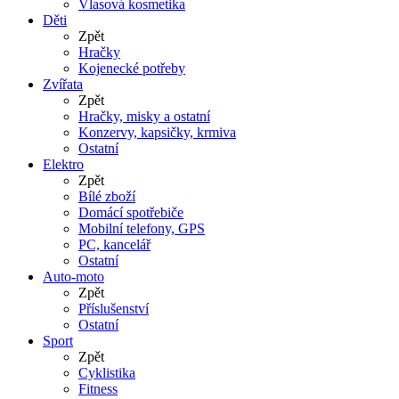
Vlasová kosmetika
Děti
Zpět
Hračky
Kojenecké potřeby
Zvířata
Zpět
Hračky, misky a ostatní
Konzervy, kapsičky, krmiva
Ostatní
Elektro
Zpět
Bílé zboží
Domácí spotřebiče
Mobilní telefony, GPS
PC, kancelář
Ostatní
Auto-moto
Zpět
Příslušenství
Ostatní
Sport
Zpět
Cyklistika
Fitness