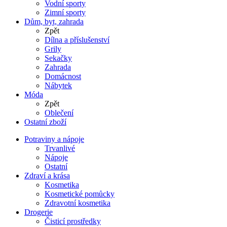
Vodní sporty
Zimní sporty
Dům, byt, zahrada
Zpět
Dílna a příslušenství
Grily
Sekačky
Zahrada
Domácnost
Nábytek
Móda
Zpět
Oblečení
Ostatní zboží
Potraviny a nápoje
Trvanlivé
Nápoje
Ostatní
Zdraví a krása
Kosmetika
Kosmetické pomůcky
Zdravotní kosmetika
Drogerie
Čisticí prostředky