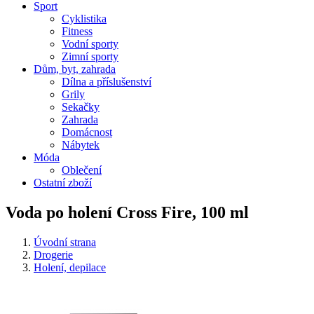
Sport
Cyklistika
Fitness
Vodní sporty
Zimní sporty
Dům, byt, zahrada
Dílna a příslušenství
Grily
Sekačky
Zahrada
Domácnost
Nábytek
Móda
Oblečení
Ostatní zboží
Voda po holení Cross Fire, 100 ml
Úvodní strana
Drogerie
Holení, depilace