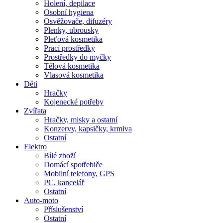
Holení, depilace
Osobní hygiena
Osvěžovače, difuzéry
Plenky, ubrousky
Pleťová kosmetika
Prací prostředky
Prostředky do myčky
Tělová kosmetika
Vlasová kosmetika
Děti
Hračky
Kojenecké potřeby
Zvířata
Hračky, misky a ostatní
Konzervy, kapsičky, krmiva
Ostatní
Elektro
Bílé zboží
Domácí spotřebiče
Mobilní telefony, GPS
PC, kancelář
Ostatní
Auto-moto
Příslušenství
Ostatní