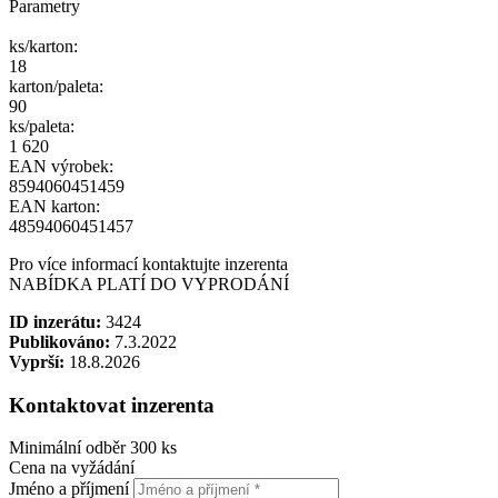
Parametry
ks/karton:
18
karton/paleta:
90
ks/paleta:
1 620
EAN výrobek:
8594060451459
EAN karton:
48594060451457
Pro více informací kontaktujte inzerenta
NABÍDKA PLATÍ DO VYPRODÁNÍ
ID inzerátu:
3424
Publikováno:
7.3.2022
Vyprší:
18.8.2026
Kontaktovat inzerenta
Minimální odběr 300 ks
Cena na vyžádání
Jméno a příjmení