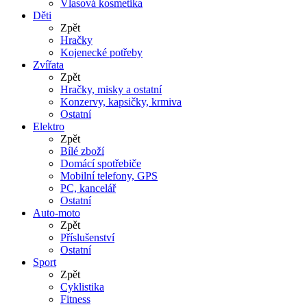
Vlasová kosmetika
Děti
Zpět
Hračky
Kojenecké potřeby
Zvířata
Zpět
Hračky, misky a ostatní
Konzervy, kapsičky, krmiva
Ostatní
Elektro
Zpět
Bílé zboží
Domácí spotřebiče
Mobilní telefony, GPS
PC, kancelář
Ostatní
Auto-moto
Zpět
Příslušenství
Ostatní
Sport
Zpět
Cyklistika
Fitness