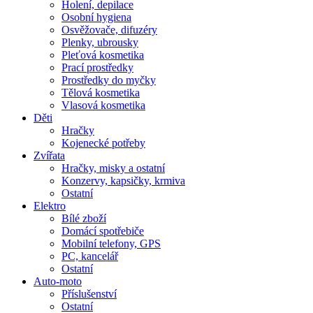
Holení, depilace
Osobní hygiena
Osvěžovače, difuzéry
Plenky, ubrousky
Pleťová kosmetika
Prací prostředky
Prostředky do myčky
Tělová kosmetika
Vlasová kosmetika
Děti
Hračky
Kojenecké potřeby
Zvířata
Hračky, misky a ostatní
Konzervy, kapsičky, krmiva
Ostatní
Elektro
Bílé zboží
Domácí spotřebiče
Mobilní telefony, GPS
PC, kancelář
Ostatní
Auto-moto
Příslušenství
Ostatní