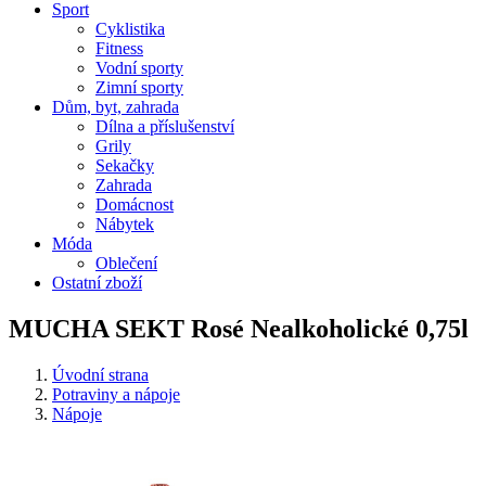
Sport
Cyklistika
Fitness
Vodní sporty
Zimní sporty
Dům, byt, zahrada
Dílna a příslušenství
Grily
Sekačky
Zahrada
Domácnost
Nábytek
Móda
Oblečení
Ostatní zboží
MUCHA SEKT Rosé Nealkoholické 0,75l
Úvodní strana
Potraviny a nápoje
Nápoje