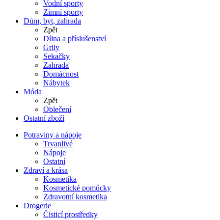
Vodní sporty
Zimní sporty
Dům, byt, zahrada
Zpět
Dílna a příslušenství
Grily
Sekačky
Zahrada
Domácnost
Nábytek
Móda
Zpět
Oblečení
Ostatní zboží
Potraviny a nápoje
Trvanlivé
Nápoje
Ostatní
Zdraví a krása
Kosmetika
Kosmetické pomůcky
Zdravotní kosmetika
Drogerie
Čisticí prostředky