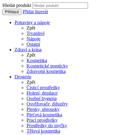
Hledat produkt
Přidat Inzerát
Přihlásit
Potraviny a nápoje
Zpět
Trvanlivé
Nápoje
Ostatní
Zdraví a krása
Zpět
Kosmetika
Kosmetické pomůcky
Zdravotní kosmetika
Drogerie
Zpět
Čisticí prostředky
Holení, depilace
Osobní hygiena
Osvěžovače, difuzéry
Plenky, ubrousky
Pleťová kosmetika
Prací prostředky
Prostředky do myčky
Tělová kosmetika