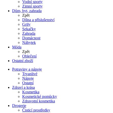
Vodní sporty
Zimní sporty
Dům, byt, zahrada
Zpět
Dílna a příslušenství
Grily
Sekačky
Zahrada
Domácnost
Nábytek
Móda
Zpět
Oblečení
Ostatní zboží
Potraviny a nápoje
Trvanlivé
Nápoje
Ostatní
Zdraví a krása
Kosmetika
Kosmetické pomůcky
Zdravotní kosmetika
Drogerie
Čisticí prostředky