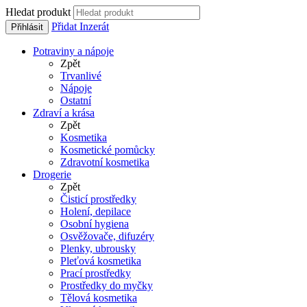
Hledat produkt
Přidat Inzerát
Přihlásit
Potraviny a nápoje
Zpět
Trvanlivé
Nápoje
Ostatní
Zdraví a krása
Zpět
Kosmetika
Kosmetické pomůcky
Zdravotní kosmetika
Drogerie
Zpět
Čisticí prostředky
Holení, depilace
Osobní hygiena
Osvěžovače, difuzéry
Plenky, ubrousky
Pleťová kosmetika
Prací prostředky
Prostředky do myčky
Tělová kosmetika