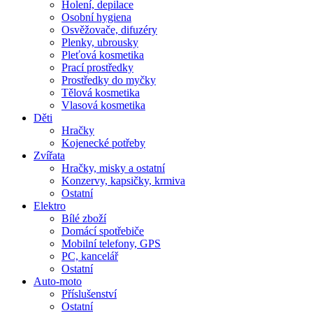
Holení, depilace
Osobní hygiena
Osvěžovače, difuzéry
Plenky, ubrousky
Pleťová kosmetika
Prací prostředky
Prostředky do myčky
Tělová kosmetika
Vlasová kosmetika
Děti
Hračky
Kojenecké potřeby
Zvířata
Hračky, misky a ostatní
Konzervy, kapsičky, krmiva
Ostatní
Elektro
Bílé zboží
Domácí spotřebiče
Mobilní telefony, GPS
PC, kancelář
Ostatní
Auto-moto
Příslušenství
Ostatní