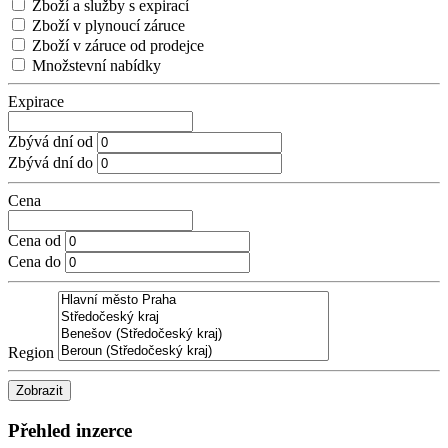
Zboží a služby s expirací
Zboží v plynoucí záruce
Zboží v záruce od prodejce
Množstevní nabídky
Expirace
Zbývá dní od
Zbývá dní do
Cena
Cena od
Cena do
Region
Zobrazit
Přehled inzerce