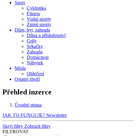
Sport
Cyklistika
Fitness
Vodní sporty
Zimní sporty
Dům, byt, zahrada
Dílna a příslušenství
Grily
Sekačky
Zahrada
Domácnost
Nábytek
Móda
Oblečení
Ostatní zboží
Přehled inzerce
Úvodní strana
JAK TO FUNGUJE?
Newsletter
Skrýt filtry
Zobrazit filtry
FILTROVAT