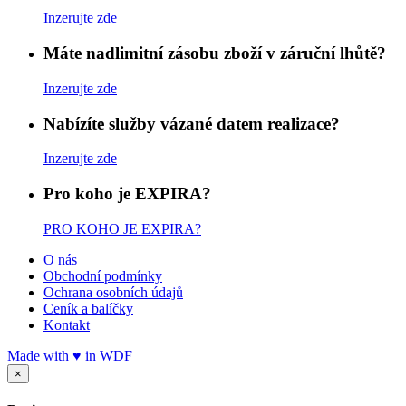
Inzerujte zde
Máte nadlimitní zásobu zboží v záruční lhůtě?
Inzerujte zde
Nabízíte služby vázané datem realizace?
Inzerujte zde
Pro koho je EXPIRA?
PRO KOHO JE EXPIRA?
O nás
Obchodní podmínky
Ochrana osobních údajů
Ceník a balíčky
Kontakt
Made with
♥
in
WDF
×