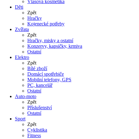
Vlasová kosmetika
Děti
Zpět
Hračky
Kojenecké potřeby
Zvířata
Zpět
Hračky, misky a ostatní
Konzervy, kapsičky, krmiva
Ostatní
Elektro
Zpět
Bílé zboží
Domácí spotřebiče
Mobilní telefony, GPS
PC, kancelář
Ostatní
Auto-moto
Zpět
Příslušenství
Ostatní
Sport
Zpět
Cyklistika
Fitness