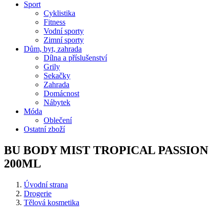
Sport
Cyklistika
Fitness
Vodní sporty
Zimní sporty
Dům, byt, zahrada
Dílna a příslušenství
Grily
Sekačky
Zahrada
Domácnost
Nábytek
Móda
Oblečení
Ostatní zboží
BU BODY MIST TROPICAL PASSION
200ML
Úvodní strana
Drogerie
Tělová kosmetika