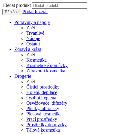
Hledat produkt
Přidat Inzerát
Přihlásit
Potraviny a nápoje
Zpět
Trvanlivé
Nápoje
Ostatní
Zdraví a krása
Zpět
Kosmetika
Kosmetické pomůcky
Zdravotní kosmetika
Drogerie
Zpět
Čisticí prostředky
Holení, depilace
Osobní hygiena
Osvěžovače, difuzéry
Plenky, ubrousky
Pleťová kosmetika
Prací prostředky
Prostředky do myčky
Tělová kosmetika