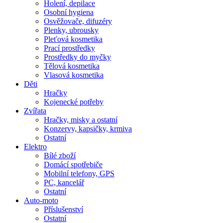
Holení, depilace
Osobní hygiena
Osvěžovače, difuzéry
Plenky, ubrousky
Pleťová kosmetika
Prací prostředky
Prostředky do myčky
Tělová kosmetika
Vlasová kosmetika
Děti
Hračky
Kojenecké potřeby
Zvířata
Hračky, misky a ostatní
Konzervy, kapsičky, krmiva
Ostatní
Elektro
Bílé zboží
Domácí spotřebiče
Mobilní telefony, GPS
PC, kancelář
Ostatní
Auto-moto
Příslušenství
Ostatní