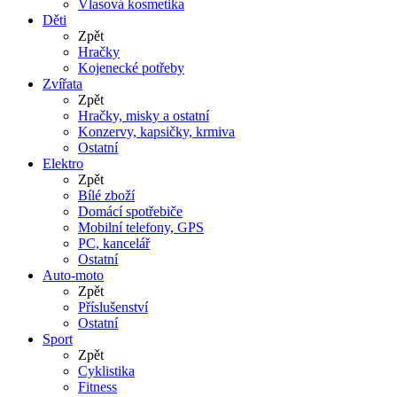
Vlasová kosmetika
Děti
Zpět
Hračky
Kojenecké potřeby
Zvířata
Zpět
Hračky, misky a ostatní
Konzervy, kapsičky, krmiva
Ostatní
Elektro
Zpět
Bílé zboží
Domácí spotřebiče
Mobilní telefony, GPS
PC, kancelář
Ostatní
Auto-moto
Zpět
Příslušenství
Ostatní
Sport
Zpět
Cyklistika
Fitness