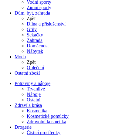
Vodní sporty
Zimní sporty
Dům, byt, zahrada
Zpět
Dílna a příslušenství
Grily
Sekačky
Zahrada
Domácnost
Nábytek
Móda
Zpět
Oblečení
Ostatní zboží
Potraviny a nápoje
Trvanlivé
Nápoje
Ostatní
Zdraví a krása
Kosmetika
Kosmetické pomůcky
Zdravotní kosmetika
Drogerie
Čisticí prostředky