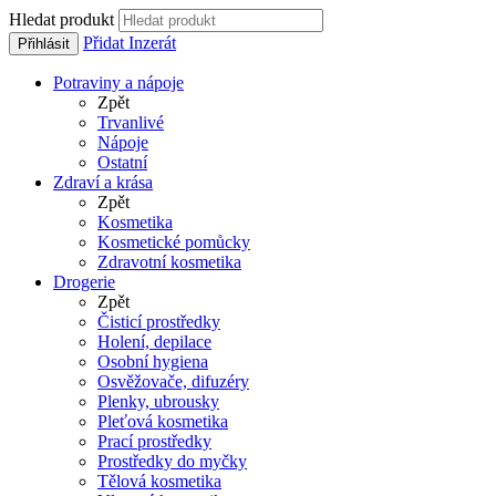
Hledat produkt
Přidat Inzerát
Přihlásit
Potraviny a nápoje
Zpět
Trvanlivé
Nápoje
Ostatní
Zdraví a krása
Zpět
Kosmetika
Kosmetické pomůcky
Zdravotní kosmetika
Drogerie
Zpět
Čisticí prostředky
Holení, depilace
Osobní hygiena
Osvěžovače, difuzéry
Plenky, ubrousky
Pleťová kosmetika
Prací prostředky
Prostředky do myčky
Tělová kosmetika