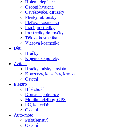
Holení, depilace
Osobní hygiena
Osvěžovače, difuzéry
Plenky, ubrousky
Pleťová kosmetika
Prací prostředky
Prostředky do myčky
Tělová kosmetika
Vlasová kosmetika
Děti
Hračky
Kojenecké potřeby
Zvířata
Hračky, misky a ostatní
Konzervy, kapsičky, krmiva
Ostatní
Elektro
Bílé zboží
Domácí spotřebiče
Mobilní telefony, GPS
PC, kancelář
Ostatní
Auto-moto
Příslušenství
Ostatní