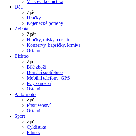
Vlasová kosmetika
Děti
Zpět
Hračky
Kojenecké potřeby
Zvířata
Zpět
Hračky, misky a ostatní
Konzervy, kapsičky, krmiva
Ostatní
Elektro
Zpět
Bílé zboží
Domácí spotřebiče
Mobilní telefony, GPS
PC, kancelář
Ostatní
Auto-moto
Zpět
Příslušenství
Ostatní
Sport
Zpět
Cyklistika
Fitness