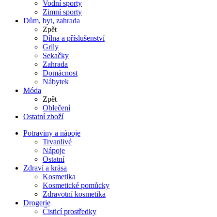
Vodní sporty
Zimní sporty
Dům, byt, zahrada
Zpět
Dílna a příslušenství
Grily
Sekačky
Zahrada
Domácnost
Nábytek
Móda
Zpět
Oblečení
Ostatní zboží
Potraviny a nápoje
Trvanlivé
Nápoje
Ostatní
Zdraví a krása
Kosmetika
Kosmetické pomůcky
Zdravotní kosmetika
Drogerie
Čisticí prostředky