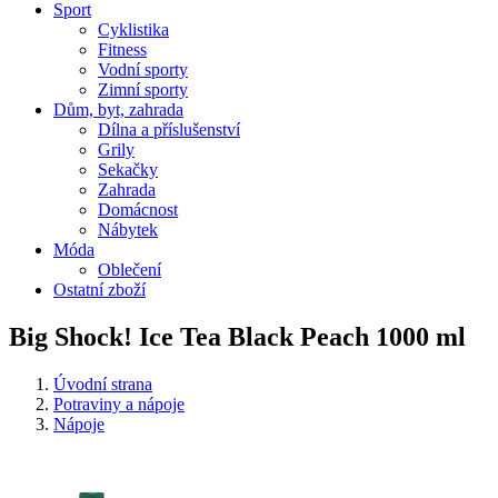
Sport
Cyklistika
Fitness
Vodní sporty
Zimní sporty
Dům, byt, zahrada
Dílna a příslušenství
Grily
Sekačky
Zahrada
Domácnost
Nábytek
Móda
Oblečení
Ostatní zboží
Big Shock! Ice Tea Black Peach 1000 ml
Úvodní strana
Potraviny a nápoje
Nápoje